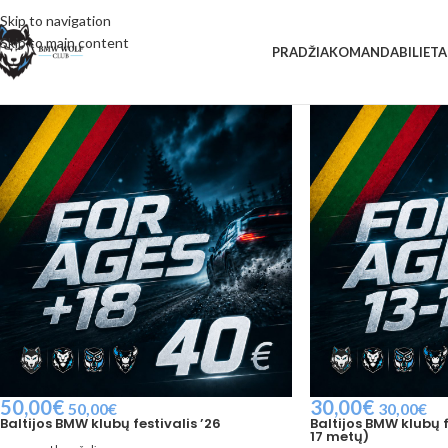
Skip to navigation
Skip to main content
PRADŽIA
KOMANDA
BILIETA
50,00
€
30,00
€
50,00
€
30,00
€
Baltijos BMW klubų festivalis ’26
Baltijos BMW klubų fe
17 metų)