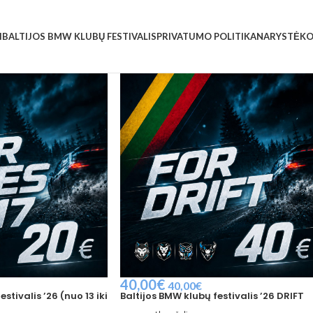
I
BALTIJOS BMW KLUBŲ FESTIVALIS
PRIVATUMO POLITIKA
NARYSTĖ
KO
40,00
€
40,00
€
stivalis ’26 (nuo 13 iki
Baltijos BMW klubų festivalis ’26 DRIFT