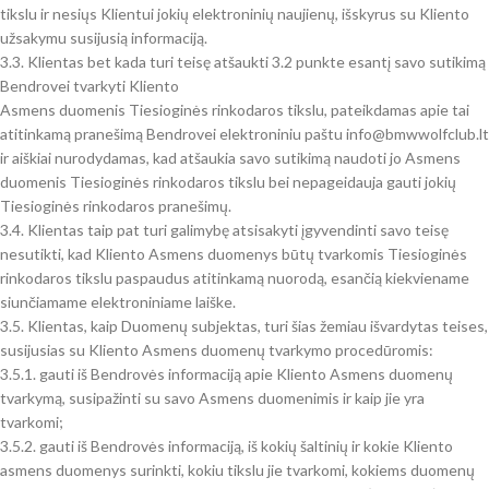
tikslu ir nesiųs Klientui jokių elektroninių naujienų, išskyrus su Kliento
užsakymu susijusią informaciją.
3.3. Klientas bet kada turi teisę atšaukti 3.2 punkte esantį savo sutikimą
Bendrovei tvarkyti Kliento
Asmens duomenis Tiesioginės rinkodaros tikslu, pateikdamas apie tai
atitinkamą pranešimą Bendrovei elektroniniu paštu info@bmwwolfclub.lt
ir aiškiai nurodydamas, kad atšaukia savo sutikimą naudoti jo Asmens
duomenis Tiesioginės rinkodaros tikslu bei nepageidauja gauti jokių
Tiesioginės rinkodaros pranešimų.
3.4. Klientas taip pat turi galimybę atsisakyti įgyvendinti savo teisę
nesutikti, kad Kliento Asmens duomenys būtų tvarkomis Tiesioginės
rinkodaros tikslu paspaudus atitinkamą nuorodą, esančią kiekviename
siunčiamame elektroniniame laiške.
3.5. Klientas, kaip Duomenų subjektas, turi šias žemiau išvardytas teises,
susijusias su Kliento Asmens duomenų tvarkymo procedūromis:
3.5.1. gauti iš Bendrovės informaciją apie Kliento Asmens duomenų
tvarkymą, susipažinti su savo Asmens duomenimis ir kaip jie yra
tvarkomi;
3.5.2. gauti iš Bendrovės informaciją, iš kokių šaltinių ir kokie Kliento
asmens duomenys surinkti, kokiu tikslu jie tvarkomi, kokiems duomenų