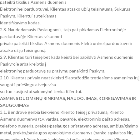
pateikti tikslius Asmens duomenis
Elektroninei parduotuvei. Klientas atsako už jų teisingumą. Sukūrus
Paskyrą, Klientui suteikiamas
identifikavimo kodas.
2.8. Naudodamasis Paslaugomis, taip pat pirkdamas Elektroninėje
parduotuvėje Klientas visuomet
privalo pateikti tikslius Asmens duomenis Elektroninei parduotuvei ir
atsako už jų teisingumą.
2.9. Klientas turi teisę bet kada keisti bei papildyti Asmens duomenis
Paskyroje arba kreiptis į
elektroninę parduotuvę su prašymu panaikinti Paskyrą.
2.10. Klientas privalo neatskleisti Slaptažodžio tretiesiems asmenims ir jį
saugoti, priešingu atveju visa
su tuo susijusi atsakomybė tenka Klientui.
ASMENS DUOMENŲ RINKIMAS, NAUDOJIMAS, KOREGAVIMAS IR
SAUGOJIMAS
3.1. Bendrovė gerbia kiekvieno Kliento teisę į privatumą. Kliento
Asmens duomenys (t.y. vardas, pavardė, elektroninio pašto adresas,
telefono numeris, prekės/paslaugos pristatymo adresas, amžius/gimimo
metai, prekės/paslaugos apmokėjimo duomenys (banko sąskaitos Nr.,
apmokėjimo būdas ir pan.), pirkimo istorija, o taip pat, esant Kliento