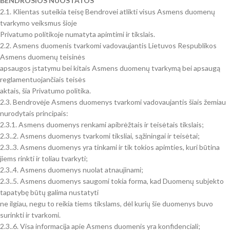
BENDROSIOS NUOSTATOS
2.1. Klientas suteikia teisę Bendrovei atlikti visus Asmens duomenų
tvarkymo veiksmus šioje
Privatumo politikoje numatyta apimtimi ir tikslais.
2.2. Asmens duomenis tvarkomi vadovaujantis Lietuvos Respublikos
Asmens duomenų teisinės
apsaugos įstatymu bei kitais Asmens duomenų tvarkymą bei apsaugą
reglamentuojančiais teisės
aktais, šia Privatumo politika.
2.3. Bendrovėje Asmens duomenys tvarkomi vadovaujantis šiais žemiau
nurodytais principais:
2.3.1. Asmens duomenys renkami apibrėžtais ir teisėtais tikslais;
2.3..2. Asmens duomenys tvarkomi tiksliai, sąžiningai ir teisėtai;
2.3..3. Asmens duomenys yra tinkami ir tik tokios apimties, kuri būtina
jiems rinkti ir toliau tvarkyti;
2.3..4. Asmens duomenys nuolat atnaujinami;
2.3..5. Asmens duomenys saugomi tokia forma, kad Duomenų subjekto
tapatybę būtų galima nustatyti
ne ilgiau, negu to reikia tiems tikslams, dėl kurių šie duomenys buvo
surinkti ir tvarkomi.
2.3..6. Visa informacija apie Asmens duomenis yra konfidenciali;