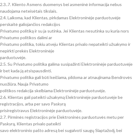
2.3..7. Kliento Asmens duomenys bei asmeninė informacija nebus
naudojama neteisėtais tikslais.
2.4. Laikoma, kad Klientas, pirkdamas Elektroninėje parduotuvėje
perskaitė galiojančios redakcijos
Privatumo politiką ir su ja sutinka. Jei Klientas nesutinka su kuria nors
Privatumo politikos dalimi ar
Privatumo politika, tokiu atveju Klientas privalo nepateikti užsakymo ir
nepirkti prekės Elektroninėje
parduotuvėje.
2.5. Su Privatumo politika galima susipažinti Elektroninėje parduotuvėje
ir bet kada ją atsispausdinti.
Privatumo politika gali būti keičiama, pildoma ar atnaujinama Bendrovės
nuožiūra. Nauja Privatumo
politikos redakcija skelbiama Elektroninėje parduotuvėje.
2.6. Klientas gali pateikti užsakymą Elektroninėje parduotuvėje be
registracijos, arba per savo Paskyrą
prisiregistravus Elektroninėje parduotuvėje.
2.7. Pirminės registracijos prie Elektroninės parduotuvės metu per
Paskyrą, Klientas privalo pateikti
savo elektroninio pašto adresą bei sugalvoti saugų Slaptažodį, bei