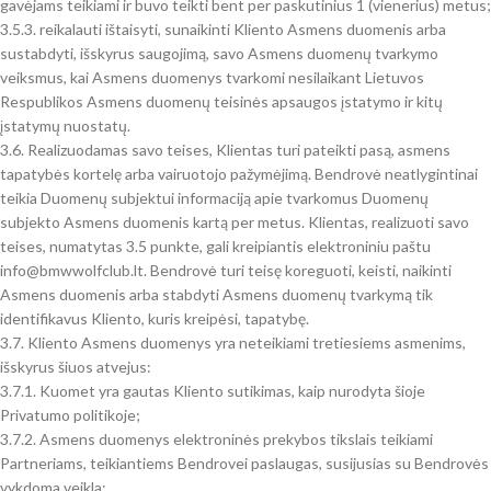
gavėjams teikiami ir buvo teikti bent per paskutinius 1 (vienerius) metus;
3.5.3. reikalauti ištaisyti, sunaikinti Kliento Asmens duomenis arba
sustabdyti, išskyrus saugojimą, savo Asmens duomenų tvarkymo
veiksmus, kai Asmens duomenys tvarkomi nesilaikant Lietuvos
Respublikos Asmens duomenų teisinės apsaugos įstatymo ir kitų
įstatymų nuostatų.
3.6. Realizuodamas savo teises, Klientas turi pateikti pasą, asmens
tapatybės kortelę arba vairuotojo pažymėjimą. Bendrovė neatlygintinai
teikia Duomenų subjektui informaciją apie tvarkomus Duomenų
subjekto Asmens duomenis kartą per metus. Klientas, realizuoti savo
teises, numatytas 3.5 punkte, gali kreipiantis elektroniniu paštu
info@bmwwolfclub.lt. Bendrovė turi teisę koreguoti, keisti, naikinti
Asmens duomenis arba stabdyti Asmens duomenų tvarkymą tik
identifikavus Kliento, kuris kreipėsi, tapatybę.
3.7. Kliento Asmens duomenys yra neteikiami tretiesiems asmenims,
išskyrus šiuos atvejus:
3.7.1. Kuomet yra gautas Kliento sutikimas, kaip nurodyta šioje
Privatumo politikoje;
3.7.2. Asmens duomenys elektroninės prekybos tikslais teikiami
Partneriams, teikiantiems Bendrovei paslaugas, susijusias su Bendrovės
vykdoma veikla;