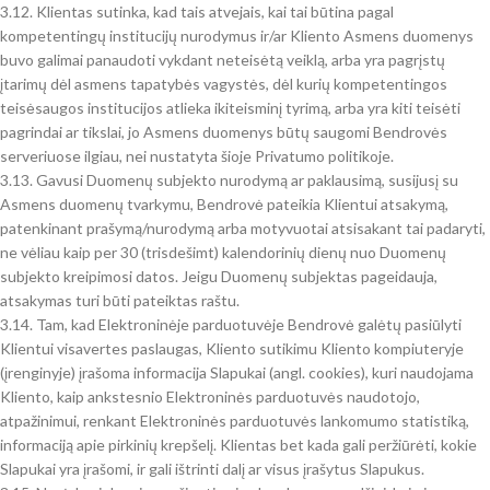
3.12. Klientas sutinka, kad tais atvejais, kai tai būtina pagal
kompetentingų institucijų nurodymus ir/ar Kliento Asmens duomenys
buvo galimai panaudoti vykdant neteisėtą veiklą, arba yra pagrįstų
įtarimų dėl asmens tapatybės vagystės, dėl kurių kompetentingos
teisėsaugos institucijos atlieka ikiteisminį tyrimą, arba yra kiti teisėti
pagrindai ar tikslai, jo Asmens duomenys būtų saugomi Bendrovės
serveriuose ilgiau, nei nustatyta šioje Privatumo politikoje.
3.13. Gavusi Duomenų subjekto nurodymą ar paklausimą, susijusį su
Asmens duomenų tvarkymu, Bendrovė pateikia Klientui atsakymą,
patenkinant prašymą/nurodymą arba motyvuotai atsisakant tai padaryti,
ne vėliau kaip per 30 (trisdešimt) kalendorinių dienų nuo Duomenų
subjekto kreipimosi datos. Jeigu Duomenų subjektas pageidauja,
atsakymas turi būti pateiktas raštu.
3.14. Tam, kad Elektroninėje parduotuvėje Bendrovė galėtų pasiūlyti
Klientui visavertes paslaugas, Kliento sutikimu Kliento kompiuteryje
(įrenginyje) įrašoma informacija Slapukai (angl. cookies), kuri naudojama
Kliento, kaip ankstesnio Elektroninės parduotuvės naudotojo,
atpažinimui, renkant Elektroninės parduotuvės lankomumo statistiką,
informaciją apie pirkinių krepšelį. Klientas bet kada gali peržiūrėti, kokie
Slapukai yra įrašomi, ir gali ištrinti dalį ar visus įrašytus Slapukus.