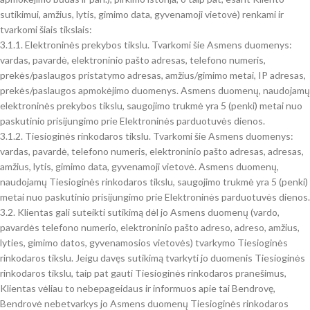
sutikimui, amžius, lytis, gimimo data, gyvenamoji vietovė) renkami ir
tvarkomi šiais tikslais:
3.1.1. Elektroninės prekybos tikslu. Tvarkomi šie Asmens duomenys:
vardas, pavardė, elektroninio pašto adresas, telefono numeris,
prekės/paslaugos pristatymo adresas, amžius/gimimo metai, IP adresas,
prekės/paslaugos apmokėjimo duomenys. Asmens duomenų, naudojamų
elektroninės prekybos tikslu, saugojimo trukmė yra 5 (penki) metai nuo
paskutinio prisijungimo prie Elektroninės parduotuvės dienos.
3.1.2. Tiesioginės rinkodaros tikslu. Tvarkomi šie Asmens duomenys:
vardas, pavardė, telefono numeris, elektroninio pašto adresas, adresas,
amžius, lytis, gimimo data, gyvenamoji vietovė. Asmens duomenų,
naudojamų Tiesioginės rinkodaros tikslu, saugojimo trukmė yra 5 (penki)
metai nuo paskutinio prisijungimo prie Elektroninės parduotuvės dienos.
3.2. Klientas gali suteikti sutikimą dėl jo Asmens duomenų (vardo,
pavardės telefono numerio, elektroninio pašto adreso, adreso, amžius,
lyties, gimimo datos, gyvenamosios vietovės) tvarkymo Tiesioginės
rinkodaros tikslu. Jeigu davęs sutikimą tvarkyti jo duomenis Tiesioginės
rinkodaros tikslu, taip pat gauti Tiesioginės rinkodaros pranešimus,
Klientas vėliau to nebepageidaus ir informuos apie tai Bendrovę,
Bendrovė nebetvarkys jo Asmens duomenų Tiesioginės rinkodaros