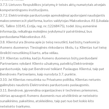
3.7.3. Lietuvos Respublikos įstatymų ir teisės aktų numatytais atvejais
kompetentingoms institucijoms.
3.7.2. Elektroninėje parduotuvėje apmokėjimai apdorojami naudojantis
makecommerce.lt platforma, kurios valdytojas Maksekeskus AS (Liivalaia
45, Tallinn 10145, Estija, reg. nr.:12268475), todėl Jūsų asmeninė
informacija, reikalinga mokėjimo įvykdymui ir patvirtinimui, bus
perduodama Maksekeskus AS.
3.8. Klientui yra žinoma apie jo teisę nesutikti, kad būtų tvarkomi jo
Asmens duomenys Tiesioginės rinkodaros tikslu, t.y. Klientas turi teisę
išreikšti nesutikimą iš karto, arba vėliau.
3.9. Klientas sutinka, kad jo Asmens duomenys būtų perduodami
Partneriams vykdant Kliento užsakymą, pateiktą Elektroninėje
parduotuvėje, taip pat Bendrovei teikiant Paslaugas Klientui, taip pat
Bendrovės Partneriams, kaip nurodyta 3.7. punkte.
3.10. Jei Klientas nesutinka su Privatumo politika, Klientas neturės
galimybės naudotis Elektroninės parduotuvės paslaugomis.
3.11. Bendrovė, įgyvendina organizacines ir technines priemones,
skirtas apsaugoti Asmens duomenis nuo atsitiktinio ar neteisėto
sunaikinimo, pakeitimo, atskleidimo, taip pat nuo bet kokio kito
neteisėto tvarkymo.