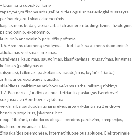
– Duomenų subjektu, kurio
tapatybė yra žinoma arba gali būti tiesiogiai ar netiesiogiai nustatyta
pasinaudojant tokiais duomenimis
kaip asmens kodas, vienas arba keli asmeniui būdingi fizinio, fiziologinio,
psichologinio, ekonominio,
kultūrinio ar socialinio pobūdžio požymiai.
1.6. Asmens duomenų tvarkymas – bet kuris su asmens duomenimis
atliekamas veiksmas: rinkimas,
užrašymas, kaupimas, saugojimas, klasifikavimas, grupavimas, jungimas,
keitimas (papildymas ar
taisymas), teikimas, paskelbimas, naudojimas, loginės ir (arba)
aritmetinės operacijos, paieška,
skleidimas, naikinimas ar kitoks veiksmas arba veiksmų rinkinys.
1.7. Partneris – juridinis asmuo, teikiantis paslaugas Bendrovei,
susijusias su Bendrovės vykdoma
veikla, arba parduodantis jai prekes, arba vykdantis su Bendrove
bendrus projektus, įskaitant, bet
neapsiribojant, rinkodaros akcijas, bendras pardavimų kampanijas,
lojalumo programas, ir kt.,
žiniasklaidos priemonėse, internetiniuose puslapiuose, Elektroninėje