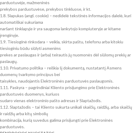
parduotuvėje, mažmeninės
prekybos parduotuvėse, prekybos tinkluose, ir kt.
1.8. Slapukas (angl. cookie) – nedidelė tekstinės informacijos dalelė, kuri
automatiškai sukuriama
naršant tinklapyje ir yra saugoma lankytojo kompiuteryje ar kitame
įrenginyje.
1.9. Tiesioginė rinkodara – veikla, skirta paštu, telefonu arba kitokiu
tiesioginiu būdu siūlyti asmenims
prekes ar paslaugas ir (arba) teirautis jų nuomonės dėl siūlomų prekių ar
paslaugų.
1.10. Privatumo politika – reiškia šį dokumentą, nustatantį Asmens
duomenų tvarkymo principus bei
taisykles, naudojantis Elektroninės parduotuvės paslaugomis.
1.11. Paskyra – pagrindiniai Kliento prisijungimo prie Elektroninės
parduotuvės duomenys, kuriuos
sudaro vienas elektroninio pašto adresas ir Slaptažodis.
1.12. Slaptažodis – tai Kliento sukurta unikali skaičių, raidžių, arba skaičių
ir raidžių arba kitų simbolių
kombinacija, kurią suvedus galima prisijungti prie Elektroninės
parduotuvės.