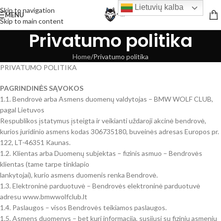
Lietuvių kalba
Skip to navigation
MENU
Skip to main content
Privatumo politika
Home
Privatumo politika
PRIVATUMO POLITIKA
PAGRINDINĖS SĄVOKOS
1.1. Bendrovė arba Asmens duomenų valdytojas – BMW WOLF CLUB,
pagal Lietuvos
Respublikos įstatymus įsteigta ir veikianti uždaroji akcinė bendrovė,
kurios juridinio asmens kodas 306735180, buveinės adresas Europos pr.
122, LT-46351 Kaunas.
1.2. Klientas arba Duomenų subjektas – fizinis asmuo – Bendrovės
klientas (tame tarpe tinklapio
lankytojai), kurio asmens duomenis renka Bendrovė.
1.3. Elektroninė parduotuvė – Bendrovės elektroninė parduotuvė
adresu www.bmwwolfclub.lt
1.4. Paslaugos – visos Bendrovės teikiamos paslaugos.
1.5. Asmens duomenys – bet kuri informacija, susijusi su fiziniu asmeniu