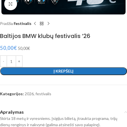
Click to enlarge
Pradžia
festivalis
Baltijos BMW klubų festivalis ’26
50,00
€
50,00
€
Į KREPŠELĮ
Kategorijos:
2026
,
festivalis
Aprašymas
Skirta 18 metų ir vyresniems. Įsigijus bilietą, įtraukta programa, trijų
dienų renginys ir nakvynė (galima atsinešti savo palapinę).