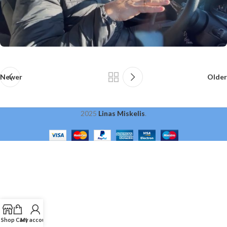
Newer
Older
2025
Linas Miskelis
.
Shop
Cart
My account