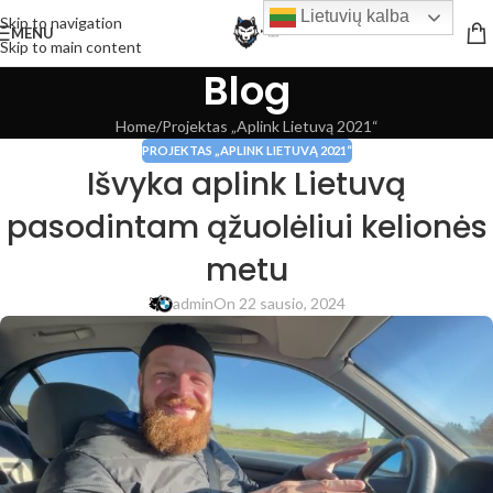
Lietuvių kalba
Skip to navigation
MENU
Skip to main content
Blog
Home
Projektas „Aplink Lietuvą 2021“
PROJEKTAS „APLINK LIETUVĄ 2021“
Išvyka aplink Lietuvą
pasodintam ąžuolėliui kelionės
metu
admin
On 22 sausio, 2024