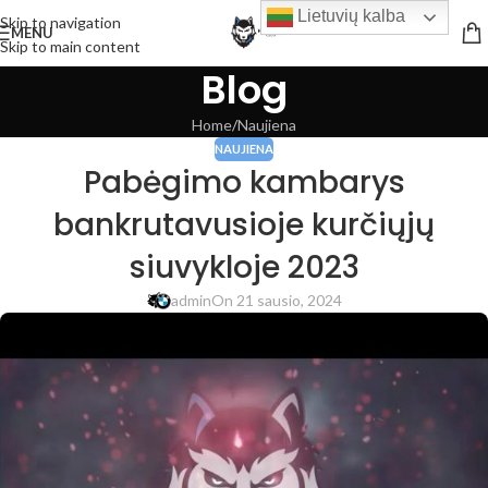
Lietuvių kalba
Skip to navigation
MENU
Skip to main content
Blog
Home
Naujiena
NAUJIENA
Pabėgimo kambarys
bankrutavusioje kurčiųjų
siuvykloje 2023
admin
On 21 sausio, 2024