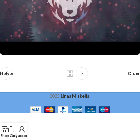
Newer
Older
2025
Linas Miskelis
.
Shop
Cart
My account