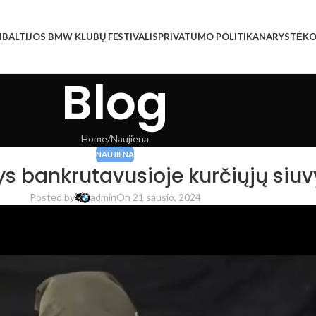
I
BALTIJOS BMW KLUBŲ FESTIVALIS
PRIVATUMO POLITIKA
NARYSTĖ
KO
Blog
Home
Naujiena
NAUJIENA
bankrutavusioje kurčiųjų siuvy
Posted by
admin
On 21 sausio, 2024