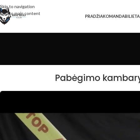
Skip to navigation
Skip to main content
PRADŽIA
KOMANDA
BILIETA
Pabėgimo kambarys 